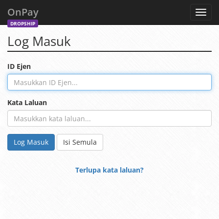
OnPay
Toggl
navig
DROPSHIP
Log Masuk
ID Ejen
Kata Laluan
Log Masuk
Isi Semula
Terlupa kata laluan?